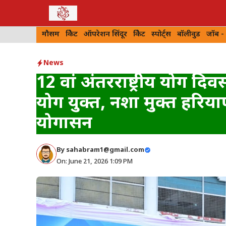
Skip
to
मौसम
क्रिकेट
ऑपरेशन सिंदूर
क्रिकेट
स्पोर्ट्स
बॉलीवुड
जॉब -
content
News
12 वां अंतरराष्ट्रीय योग दि
योग युक्त, नशा मुक्त हरियाण
योगासन
By
sahabram1@gmail.com
On: June 21, 2026 1:09 PM