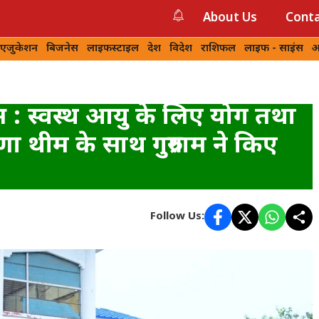
About Us
Conta
 एजुकेशन
बिजनेस
लाइफस्टाइल
देश
विदेश
राशिफल
लाइफ - साइंस
आ
वस : स्वस्थ आयु के लिए योग तथा
ा थीम के साथ गुरुग्राम ने किए
Follow Us: