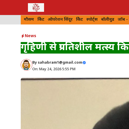
Skip
to
मौसम
क्रिकेट
ऑपरेशन सिंदूर
क्रिकेट
स्पोर्ट्स
बॉलीवुड
जॉब -
content
News
गृहिणी से प्रगतिशील मत्स्य क
By
sahabram1@gmail.com
On: May 24, 2026 5:55 PM