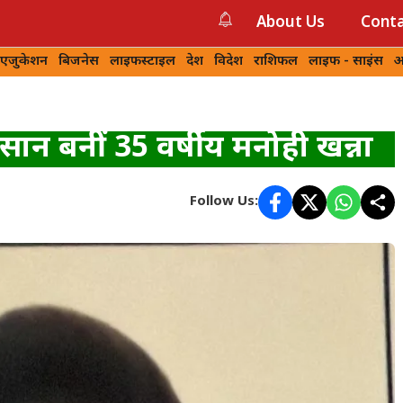
About Us
Conta
 एजुकेशन
बिजनेस
लाइफस्टाइल
देश
विदेश
राशिफल
लाइफ - साइंस
आ
िसान बनीं 35 वर्षीय मनोही खन्ना
Follow Us: