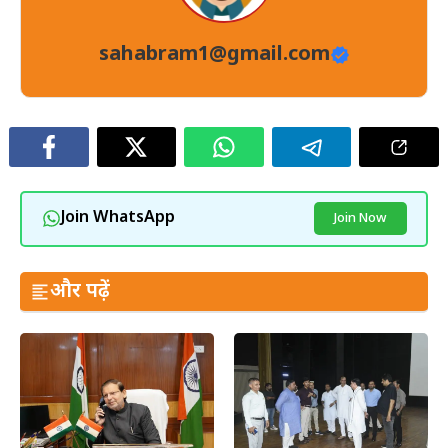
sahabram1@gmail.com
Join WhatsApp
Join Now
और पढ़ें