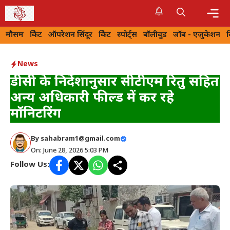
Skip
to
Me
मौसम
क्रिकेट
ऑपरेशन सिंदूर
क्रिकेट
स्पोर्ट्स
बॉलीवुड
जॉब - एजुकेशन
content
News
डीसी के निर्देशानुसार सीटीएम रितु सहित
अन्य अधिकारी फील्ड में कर रहे
मॉनिटरिंग
By
sahabram1@gmail.com
On: June 28, 2026 5:03 PM
Follow Us: