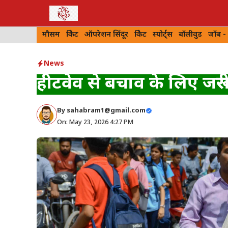
Skip
to
मौसम
क्रिकेट
ऑपरेशन सिंदूर
क्रिकेट
स्पोर्ट्स
बॉलीवुड
जॉब -
content
News
हीटवेव से बचाव के लिए जरू
By
sahabram1@gmail.com
On: May 23, 2026 4:27 PM