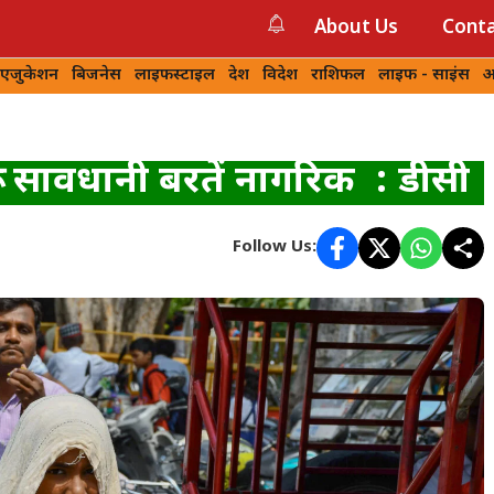
About Us
Conta
 एजुकेशन
बिजनेस
लाइफस्टाइल
देश
विदेश
राशिफल
लाइफ - साइंस
आ
री सावधानी बरतें नागरिक : डीसी
Follow Us: