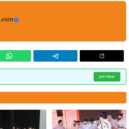
.com
Join Now