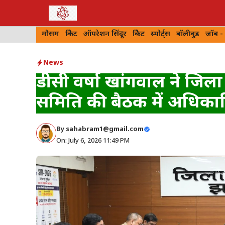
Skip
to
मौसम
क्रिकेट
ऑपरेशन सिंदूर
क्रिकेट
स्पोर्ट्स
बॉलीवुड
जॉब -
content
News
डीसी वर्षा खांगवाल ने जिला स
समिति की बैठक में अधिकारि
By
sahabram1@gmail.com
On: July 6, 2026 11:49 PM