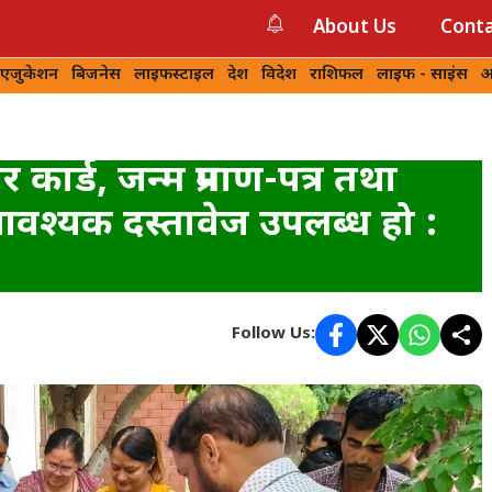
About Us
Conta
 एजुकेशन
बिजनेस
लाइफस्टाइल
देश
विदेश
राशिफल
लाइफ - साइंस
आ
ार कार्ड, जन्म प्रमाण-पत्र तथा
आवश्यक दस्तावेज उपलब्ध हो :
Follow Us: