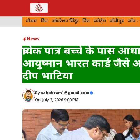
Skip
to
मौसम
क्रिकेट
ऑपरेशन सिंदूर
क्रिकेट
स्पोर्ट्स
बॉलीवुड
जॉब -
content
News
प्रत्येक पात्र बच्चे के पास आध
आयुष्मान भारत कार्ड जैसे 
दीप भाटिया
By
sahabram1@gmail.com
On: July 2, 2026 9:00 PM