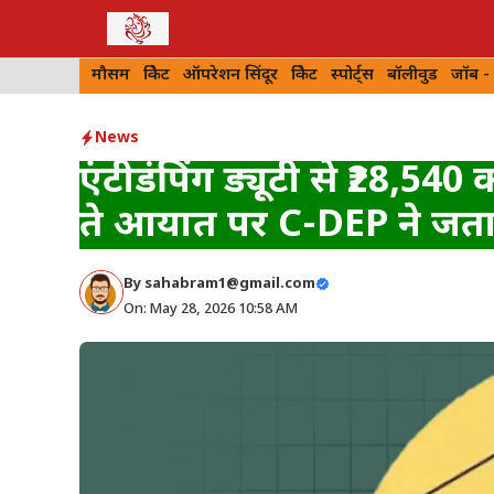
Skip
to
मौसम
क्रिकेट
ऑपरेशन सिंदूर
क्रिकेट
स्पोर्ट्स
बॉलीवुड
जॉब -
content
News
एंटीडंपिंग ड्यूटी से ₹28,540
ते आयात पर C-DEP ने जता
By
sahabram1@gmail.com
On: May 28, 2026 10:58 AM