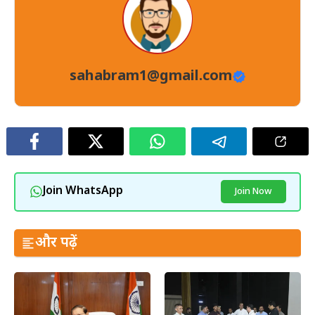
sahabram1@gmail.com
Join WhatsApp
Join Now
और पढ़ें