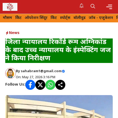
Skip
to
Me
मौसम
क्रिकेट
ऑपरेशन सिंदूर
क्रिकेट
स्पोर्ट्स
बॉलीवुड
जॉब - एजुकेशन
content
News
जिला न्यायालय रिकॉर्ड रूम अग्निकांड
के बाद उच्च न्यायालय के इंस्पेक्टिंग जज
ने किया निरीक्षण
By
sahabram1@gmail.com
On: May 27, 2026 3:16 PM
Follow Us: