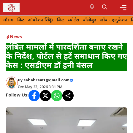
Skip
to
Me
मौसम
क्रिकेट
ऑपरेशन सिंदूर
क्रिकेट
स्पोर्ट्स
बॉलीवुड
जॉब - एजुकेशन
content
News
लंबित मामलों में पारदर्शिता बनाए रखने
के निर्देश, पोर्टल से हटें समाधान किए गए
केस : एसडीएम डॉ हनी बंसल
By
sahabram1@gmail.com
On: May 23, 2026 3:31 PM
Follow Us: