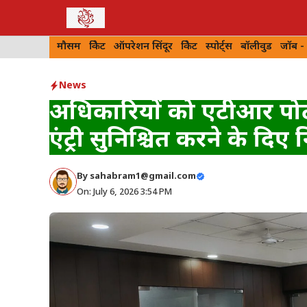
Skip
to
मौसम
क्रिकेट
ऑपरेशन सिंदूर
क्रिकेट
स्पोर्ट्स
बॉलीवुड
जॉब -
content
News
अधिकारियों को एटीआर पोर्ट
एंट्री सुनिश्चित करने के दिए न
By
sahabram1@gmail.com
On: July 6, 2026 3:54 PM