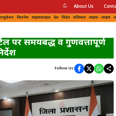
About Us
Conta
 एजुकेशन
बिजनेस
लाइफस्टाइल
देश
विदेश
राशिफल
लाइफ - साइंस
आ
ल पर समयबद्ध व गुणवत्तापूर्ण
िर्देश
Follow Us: