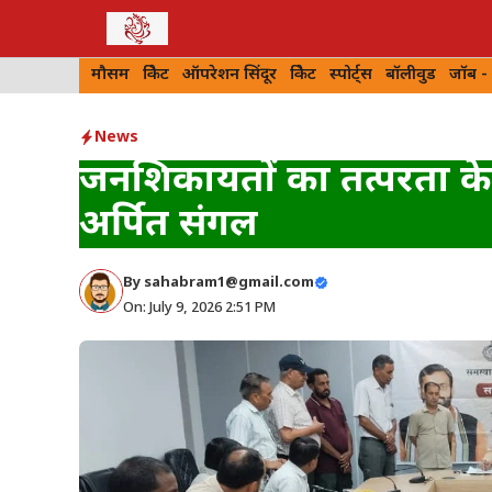
Skip
to
मौसम
क्रिकेट
ऑपरेशन सिंदूर
क्रिकेट
स्पोर्ट्स
बॉलीवुड
जॉब -
content
News
जनशिकायतों का तत्परता के
अर्पित संगल
By
sahabram1@gmail.com
On: July 9, 2026 2:51 PM