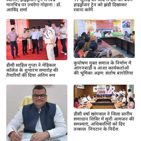
स्वागत, हाइड्रोजन ट्रेन से विश्व
17 जुलाई को जींद से देश की प्रथम
मानचित्र पर उभरेगा गोहाना : डॉ.
हाइड्रोजन ट्रेन को झंडी दिखाकर
अरविंद शर्मा
रवाना करेंगे
कुपोषण मुक्त समाज के निर्माण में
डीसी साहिल गुप्ता ने मेडिकल
आंगनबाड़ी व आशा कार्यकर्ताओं
कॉलेज के शुभारंभ समारोह की
की भूमिका अहम: संतोष बागोतिया
तैयारियों की दिया अंतिम रूप
डीसी वर्षा खांगवाल ने जिला स्तरीय
समाधान शिविर में सुनी आमजन की
समस्याएं, अधिकारियों को दिए
तत्काल निपटान के निर्देश