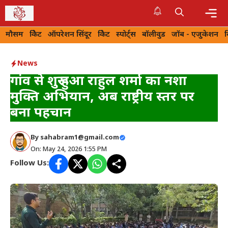
Skip
to
Me
मौसम
क्रिकेट
ऑपरेशन सिंदूर
क्रिकेट
स्पोर्ट्स
बॉलीवुड
जॉब - एजुकेशन
content
News
गांव से शुरू हुआ राहुल शर्मा का नशा
मुक्ति अभियान, अब राष्ट्रीय स्तर पर
बना पहचान
By
sahabram1@gmail.com
On: May 24, 2026 1:55 PM
Follow Us: