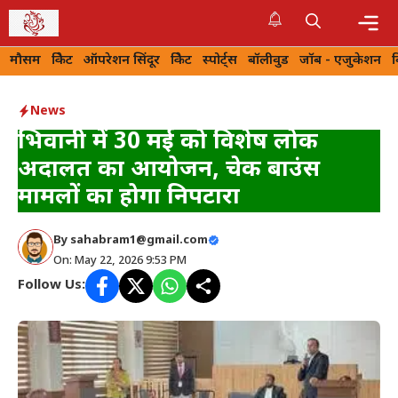
Skip
to
Me
मौसम
क्रिकेट
ऑपरेशन सिंदूर
क्रिकेट
स्पोर्ट्स
बॉलीवुड
जॉब - एजुकेशन
content
News
भिवानी में 30 मई को विशेष लोक
अदालत का आयोजन, चेक बाउंस
मामलों का होगा निपटारा
By
sahabram1@gmail.com
On: May 22, 2026 9:53 PM
Follow Us: