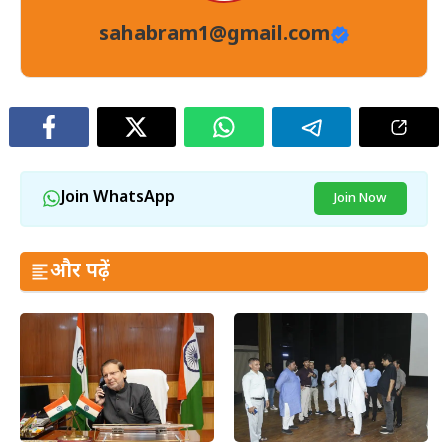
sahabram1@gmail.com
Join WhatsApp
Join Now
और पढ़ें