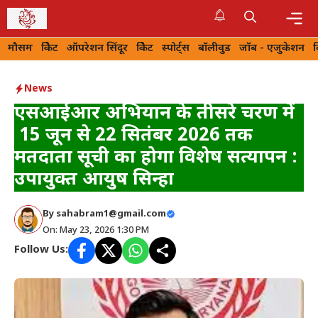
Skip
to
Me
मौसम
क्रिकेट
ऑपरेशन सिंदूर
क्रिकेट
स्पोर्ट्स
बॉलीवुड
जॉब - एजुकेशन
content
News
एसआईआर अभियान के तीसरे चरण में
15 जून से 22 सितंबर 2026 तक
मतदाता सूची का होगा विशेष सत्यापन :
उपायुक्त आयुष सिन्हा
By
sahabram1@gmail.com
On: May 23, 2026 1:30 PM
Follow Us: