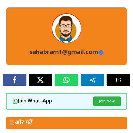
sahabram1@gmail.com
Join WhatsApp
Join Now
और पढ़ें