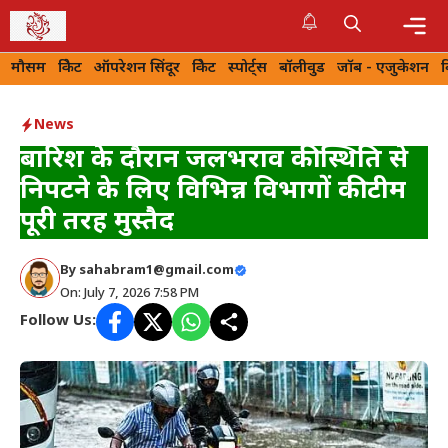
Skip
to
Me
मौसम
क्रिकेट
ऑपरेशन सिंदूर
क्रिकेट
स्पोर्ट्स
बॉलीवुड
जॉब - एजुकेशन
content
News
बारिश के दौरान जलभराव की स्थिति से
निपटने के लिए विभिन्न विभागों की टीम
पूरी तरह मुस्तैद
By
sahabram1@gmail.com
On: July 7, 2026 7:58 PM
Follow Us: