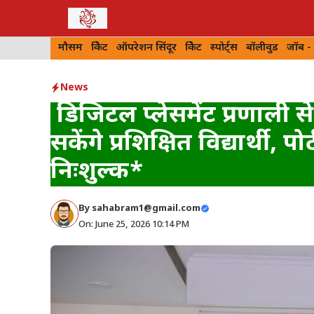
Skip
to
मौसम
क्रिकेट
ऑपरेशन सिंदूर
क्रिकेट
स्पोर्ट्स
बॉलीवुड
जॉब -
content
News
डिजिटल प्लेसमेंट प्रणाली से 
सकेंगे प्रशिक्षित विद्यार्थी,
निःशुल्क*
By
sahabram1@gmail.com
On: June 25, 2026 10:14 PM