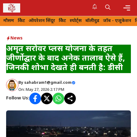
Skip
to
Me
मौसम
क्रिकेट
ऑपरेशन सिंदूर
क्रिकेट
स्पोर्ट्स
बॉलीवुड
जॉब - एजुकेशन
content
News
अमृत सरोवर प्लस योजना के तहत
जीर्णोद्घार के बाद अनेक तालाब ऐसे हैं,
जिनकी शोभा देखते ही बनती है: डीसी
By
sahabram1@gmail.com
On: May 27, 2026 2:17 PM
Follow Us: