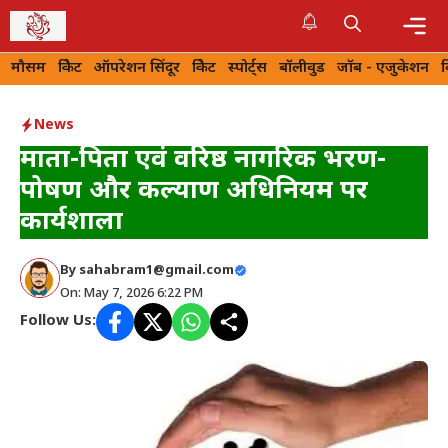
Skip
to
Me
मौसम
क्रिकेट
ऑपरेशन सिंदूर
क्रिकेट
स्पोर्ट्स
बॉलीवुड
जॉब - एजुकेशन
content
News
माता-पिता एवं वरिष्ठ नागरिक भरण-
पोषण और कल्याण अधिनियम पर
कार्यशाला
By
sahabram1@gmail.com
On: May 7, 2026 6:22 PM
Follow Us: